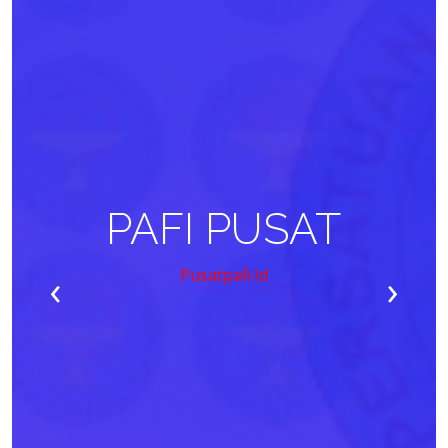
PAFI PUSAT
‹
›
Pusatpafi.id